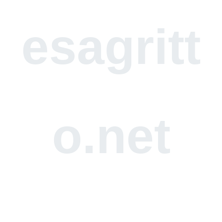
esagritt
o.net