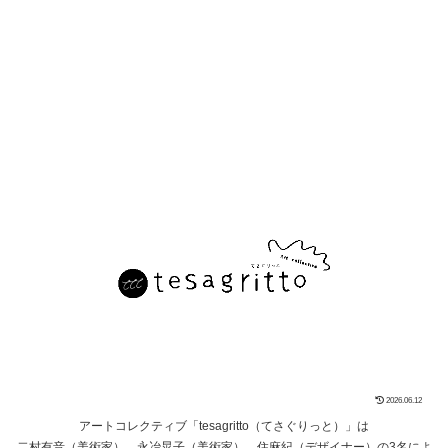
アートコレクティブtesagritto（てさぐりっと）
あそびの庭
お知らせ
アーカイブ
2026.06.12
アートコレクティブ「tesagritto（てさぐりっと）」は
二村有音（美術家）、永冶晃子（美術家）、住麻紀（デザイナー）の3名によ