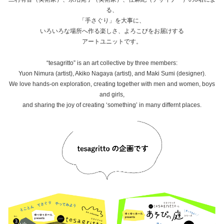
る、
「手さぐり」を大事に、
いろいろな場所へ作る楽しさ、よろこびをお届けする
アートユニットです。
“tesagritto” is an art collective by three members:
Yuon Nimura (artist), Akiko Nagaya (artist), and Maki Sumi (designer).
We love hands-on exploration, creating together with men and women, boys
and girls,
and sharing the joy of creating ‘something’ in many differnt places.