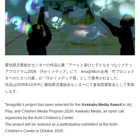
愛知県児童総合センターの作品公募『アートと遊びと子どもをつなぐメディ
アプログラム2026 汗かくメディア』にて、tesagrittoの企画「竹プロジェク
ターのヒカリの庭」が『汗かくメディア賞』として選考されました。
作品は2026年10月中に愛知県児童総合センターにて参加型展覧会として実現
します。
Tesagritto’s project has been selected for the
Asekaku Media Award
in
Art,
Play, and Children Media Program 2026: Asekaku Media
, an open call
organized by the Aichi Children’s Center.
The project will be realized as a participatory exhibition at the Aichi
Children’s Center in October 2026.