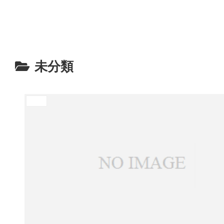
アートコレクティブtesagritto（てさぐりっと
未分類
未分類